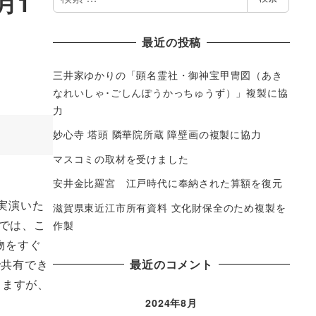
月1
索
最近の投稿
三井家ゆかりの「顕名霊社・御神宝甲冑図（あき
なれいしゃ･ごしんぽうかっちゅうず）」複製に協
力
妙心寺 塔頭 隣華院所蔵 障壁画の複製に協力
マスコミの取材を受けました
安井金比羅宮 江戸時代に奉納された算額を復元
実演いた
滋賀県東近江市所有資料 文化財保全のため複製を
では、こ
作製
物をすぐ
最近のコメント
で共有でき
じますが、
2024年8月