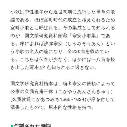
小歌は中性後半から近世初期に流行した単章の歌
謡である。ほぼ室町時代の成立と考えられるため
室町小歌とも呼ばれる。その集成として知られる
のが、国文学研究資料館蔵『宗安小歌集』であ
る。序によれば沙弥宗安（しゃみそうあん）とい
う小歌の名人の編になり、全220首を収めてい
る。こちらは伝本が少なく、ほかには一八首を抜
き出した写本が1点知られるに過ぎない。
国文学研究資料館本は、編者崇安の依頼によって
公家の久我有庵三休（こがゆうあんさんきゅう）
(久我敦通こがあつみち1565~1624)が序を付して
清書したもので、原本的な性格を持つ。
■
作製された時期