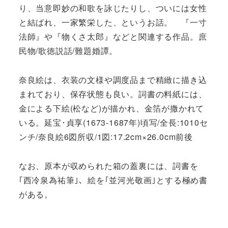
り、当意即妙の和歌を詠じたりし、ついには女性
と結ばれ、一家繁栄した、というお話。 『一寸
法師』や『物くさ太郎』などと関連する作品。庶
民物/歌徳説話/難題婚譚。
奈良絵は、衣装の文様や調度品まで精緻に描き込
まれており、保存状態も良い。詞書の料紙には、
金による下絵(松など)が描かれ、金箔が撒かれて
いる。延宝･貞享(1673-1687年)頃写​​​​​​​/全長:1010セ
ンチ/奈良絵6図所収/1図:17.2cm×26.0cm前後​​​​​​​
なお、原本が収められた箱の蓋裏には、詞書を
｢西冷泉為祐筆｣、絵を｢並河光敬画｣とする極め書
がある。​​​​​​​