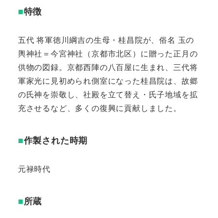
■
特徴
五代 将軍徳川綱吉の生母・桂昌院が、俗名 玉の
輿神社＝今宮神社（京都市北区）に贈った正月の
供物の図録。京都西陣の八百屋に生まれ、三代将
軍家光に見初められ側室になった桂昌院は、故郷
の氏神を崇敬し、社殿を立て替え・氏子地域を拡
充させるなど、多くの復興に貢献しました。
■
作製された時期
元禄時代
■
所蔵